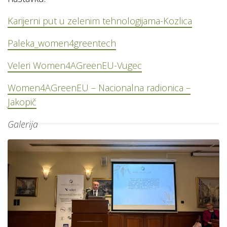
Karijerni put u zelenim tehnologijama-Kozlica
Paleka_women4greentech
Veleri Women4AGreenEU-Vugec
Women4AGreenEU – Nacionalna radionica –
Jakopič
Galerija