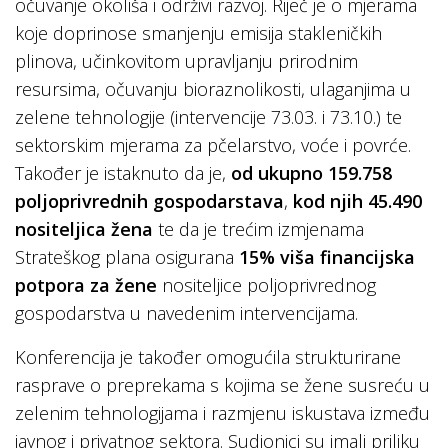
očuvanje okoliša i održivi razvoj. Riječ je o mjerama
koje doprinose smanjenju emisija stakleničkih
plinova, učinkovitom upravljanju prirodnim
resursima, očuvanju bioraznolikosti, ulaganjima u
zelene tehnologije (intervencije 73.03. i 73.10.) te
sektorskim mjerama za pčelarstvo, voće i povrće.
Također je istaknuto da je,
od ukupno 159.758
poljoprivrednih gospodarstava
,
kod njih 45.490
nositeljica žena
te da je trećim izmjenama
Strateškog plana osigurana
15% viša financijska
potpora za žene
nositeljice poljoprivrednog
gospodarstva u navedenim intervencijama.
Konferencija je također omogućila strukturirane
rasprave o preprekama s kojima se žene susreću u
zelenim tehnologijama i razmjenu iskustava između
javnog i privatnog sektora. Sudionici su imali priliku