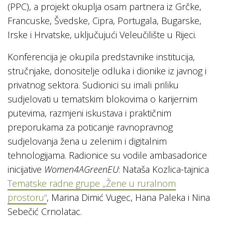
(PPC), a projekt okuplja osam partnera iz Grčke,
Francuske, Švedske, Cipra, Portugala, Bugarske,
Irske i Hrvatske, uključujući Veleučilište u Rijeci.
Konferencija je okupila predstavnike institucija,
stručnjake, donositelje odluka i dionike iz javnog i
privatnog sektora. Sudionici su imali priliku
sudjelovati u tematskim blokovima o karijernim
putevima, razmjeni iskustava i praktičnim
preporukama za poticanje ravnopravnog
sudjelovanja žena u zelenim i digitalnim
tehnologijama. Radionice su vodile ambasadorice
inicijative
Women4AGreenEU
: Nataša Kozlica-tajnica
Tematske radne grupe „Žene u ruralnom
prostoru“
, Marina Dimić Vugec, Hana Paleka i Nina
Sebečić Crnolatac.