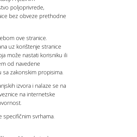
rstvo poljoprivrede,
ranice bez obveze prethodne
trebom ove stranice.
ana uz korištenje stranice
a može nastati korisniku ili
anjem od navedene
du sa zakonskim propisima.
jskih izvora i nalaze se na
oveznice na internetske
ovornost.
ne specifičnim svrhama.