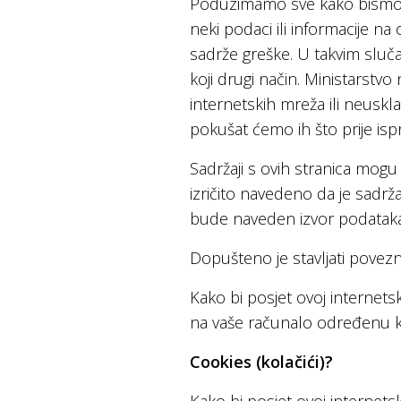
Poduzimamo sve kako bismo š
neki podaci ili informacije na
sadrže greške. U takvim sluča
koji drugi način. Ministarstv
internetskih mreža ili neusk
pokušat ćemo ih što prije ispra
Sadržaji s ovih stranica mog
izričito navedeno da je sadr
bude naveden izvor podataka
Dopušteno je stavljati povezn
Kako bi posjet ovoj internetsko
na vaše računalo određenu kol
Cookies (kolačići)?