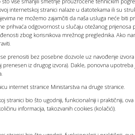
to više smanjili smetnje prouzročene tehničkim pogr
 ovoj internetskoj stranici nalaze u datotekama ili su stru
jevima ne možemo zajamčiti da naša usluga neće biti pre
o ne prihvaća odgovornost u slučaju otežanog prijenosa po
lađenosti zbog korisnikova mrežnog preglednika. Ako n
viti.
u se prenositi bez posebne dozvole uz navođenje izvora 
žaj prenesen iz drugog izvora). Dakle, ponovna upotreba
.
icu internet stranice Ministarstva na druge stranice.
j stranici bio što ugodniji, funkcionalniji i praktičniji, o
ičinu informacija, takozvanih cookies (kolačići).