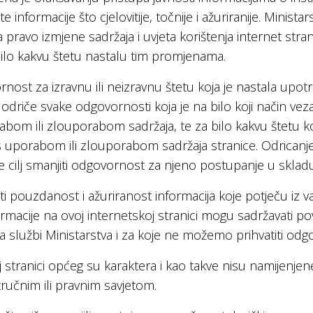
te informacije što cjelovitije, točnije i ažuriranije. Minista
a pravo izmjene sadržaja i uvjeta korištenja internet st
bilo kakvu štetu nastalu tim promjenama.
nost za izravnu ili neizravnu štetu koja je nastala upo
odriče svake odgovornosti koja je na bilo koji način vez
abom ili zlouporabom sadržaja, te za bilo kakvu štetu koj
ezi s uporabom ili zlouporabom sadržaja stranice. Odric
je cilj smanjiti odgovornost za njeno postupanje u skla
pouzdanost i ažuriranost informacija koje potječu iz van
formacije na ovoj internetskoj stranici mogu sadržavati p
a službi Ministarstva i za koje ne možemo prihvatiti odg
j stranici općeg su karaktera i kao takve nisu namijenje
ručnim ili pravnim savjetom.