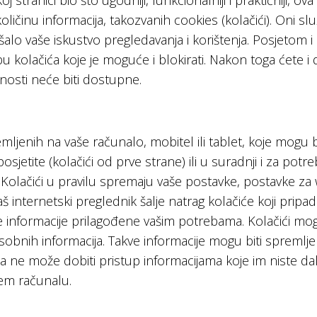
j stranici bio što ugodniji, funkcionalniji i praktičniji, o
ičinu informacija, takozvanih cookies (kolačići). Oni slu
šalo vaše iskustvo pregledavanja i korištenja. Posjetom 
bu kolačića koje je moguće i blokirati. Nakon toga ćete i
nosti neće biti dostupne.
remljenih na vaše računalo, mobitel ili tablet, koje mogu
sjetite (kolačići od prve strane) ili u suradnji i za pot
. Kolačići u pravilu spremaju vaše postavke, postavke za 
š internetski preglednik šalje natrag kolačiće koji pripad
e informacije prilagođene vašim potrebama. Kolačići mog
 osobnih informacija. Takve informacije mogu biti spremlje
ne može dobiti pristup informacijama koje im niste dali 
šem računalu.