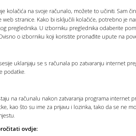
je kolačića na svoje računalo, možete to učiniti. Sam čin
 web stranice. Kako bi isključili kolačiće, potrebno je na
kog preglednika. U izborniku preglednika odaberite pomo
. Ovisno o izborniku koji koristite pronađite upute na po
ći sesije uklanjaju se s računala po zatvaranju internet 
e podatke.
i ostaju na računalu nakon zatvaranja programa internet 
 kao što su ime za prijavu i lozinka, tako da se ne morat
jestu.
ročitati ovdje: