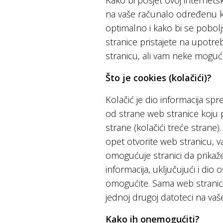
Kako bi posjet ovoj internetsko
na vaše računalo određenu kol
optimalno i kako bi se pobolj
stranice pristajete na upotre
stranicu, ali vam neke moguć
Što je cookies (kolačići)?
Kolačić je dio informacija sp
od strane web stranice koju po
strane (kolačići treće strane)
opet otvorite web stranicu, va
omogućuje stranici da prikaž
informacija, uključujući i dio
omogućite. Sama web stranica 
jednoj drugoj datoteci na va
Kako ih onemogućiti?