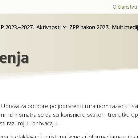
O članstvu
P 2023.–2027.
Aktivnosti
ZPP nakon 2027.
Multimedi
tenja
 Uprava za potpore poljoprivredi i ruralnom razvoju i svi
i nrm.hr smatra se da su korisnici u svakom trenutku up
ti razumiju i prihvaćaju.
na je olakšavanju pristupa javnosti informacijama o institu