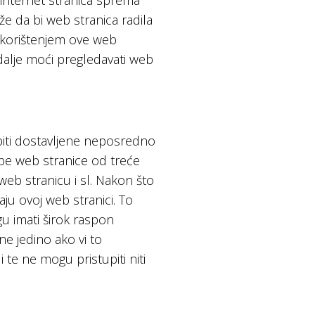
va internet stranica sprema
že da bi web stranica radila
i korištenjem ove web
 dalje moći pregledavati web
 biti dostavljene neposredno
rebe web stranice od treće
web stranicu i sl. Nakon što
aju ovoj web stranici. To
u imati širok raspon
ne jedino ako vi to
te ne mogu pristupiti niti