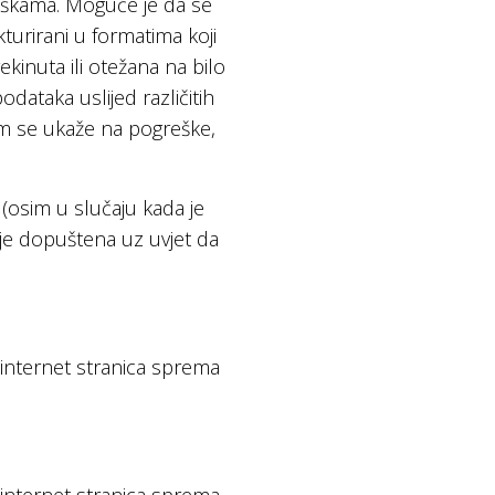
eškama. Moguće je da se
kturirani u formatima koji
kinuta ili otežana na bilo
dataka uslijed različitih
am se ukaže na pogreške,
(osim u slučaju kada je
 je dopuštena uz uvjet da
va internet stranica sprema