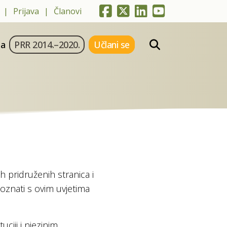
Prijava
Članovi
ja
PRR 2014.–2020.
Učlani se
h pridruženih stranica i
oznati s ovim uvjetima
ciji i njezinim