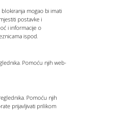
 blokiranja mogao bi imati
mjestiti postavke i
ć i informacije o
veznicama ispod.
preglednika. Pomoću njih web-
preglednika. Pomoću njih
e prijavljivati prilikom