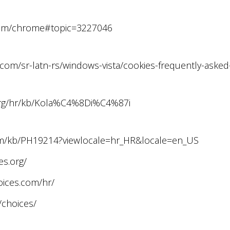
.com/chrome#topic=3227046
.com/sr-latn-rs/windows-vista/cookies-frequently-aske
.org/hr/kb/Kola%C4%8Di%C4%87i
com/kb/PH19214?viewlocale=hr_HR&locale=en_US
es.org/
oices.com/hr/
/choices/