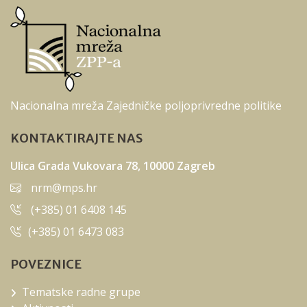
Nacionalna mreža Zajedničke poljoprivredne politike
KONTAKTIRAJTE NAS
Ulica Grada Vukovara 78, 10000 Zagreb
nrm@mps.hr
(+385) 01 6408 145
(+385) 01 6473 083
POVEZNICE
Tematske radne grupe