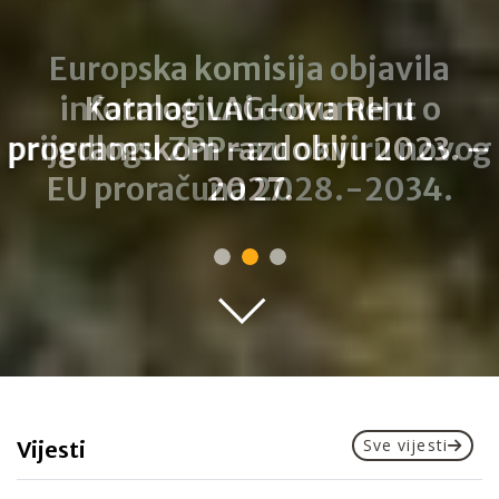
Katalog LAG-ova RH u
programskom razdoblju 2023. –
2027.
Sve vijesti
Vijesti