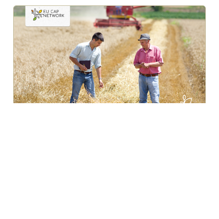
31.07.2026.
Podsjetnik: Danas istječe rok za prijavu
stručnjaka u tri nove fokus grupe EU ZPP
Mreže
AKIS
,
EU ZPP mreža
,
Novosti
Podsjećamo da je danas, 31. srpnja 2026. do 23:59 sat