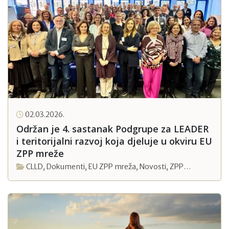
02.03.2026.
Održan je 4. sastanak Podgrupe za LEADER
i teritorijalni razvoj koja djeluje u okviru EU
ZPP mreže
CLLD
,
Dokumenti
,
EU ZPP mreža
,
Novosti
,
ZPP
2023.-2027.
,
ZPP nakon 2027.