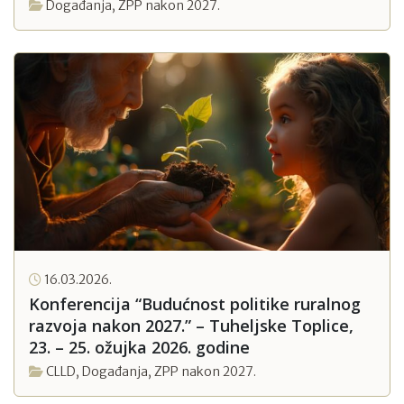
ruralnim poduzećima u organizaciji Ureda
Događanja
,
ZPP nakon 2027.
za potporu Ruralnog pakta
16.03.2026.
Konferencija “Budućnost politike ruralnog
razvoja nakon 2027.” – Tuheljske Toplice,
23. – 25. ožujka 2026. godine
CLLD
,
Događanja
,
ZPP nakon 2027.