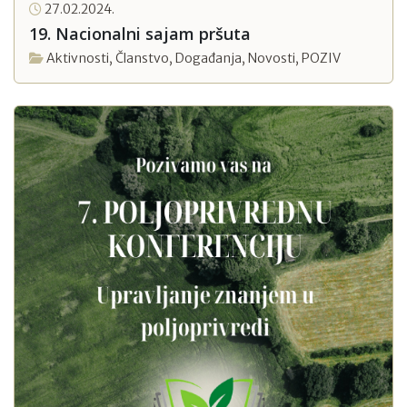
27.02.2024.
19. Nacionalni sajam pršuta
Aktivnosti
,
Članstvo
,
Događanja
,
Novosti
,
POZIV