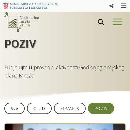
POZIV
Sudjelujte u provedbi aktivnosti Godišnjeg akcijskog
plana Mreže
Sve
CLLD
EIP/AKIS
POZIV