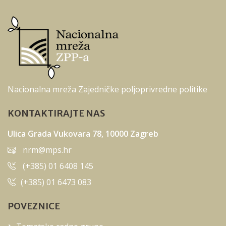
Nacionalna mreža Zajedničke poljoprivredne politike
KONTAKTIRAJTE NAS
Ulica Grada Vukovara 78, 10000 Zagreb
nrm@mps.hr
(+385) 01 6408 145
(+385) 01 6473 083
POVEZNICE