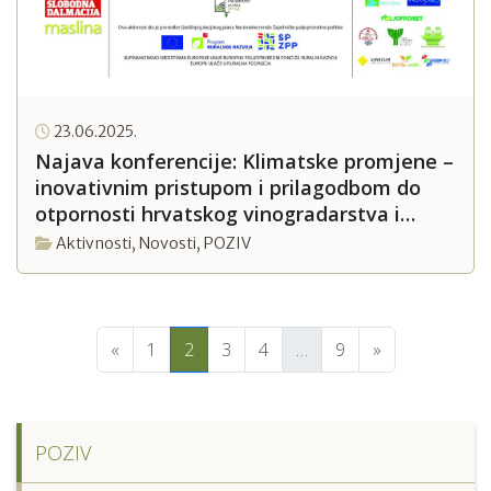
23.06.2025.
Najava konferencije: Klimatske promjene –
inovativnim pristupom i prilagodbom do
otpornosti hrvatskog vinogradarstva i
maslinarstva
Aktivnosti
,
Novosti
,
POZIV
«
1
2
3
4
…
9
»
POZIV