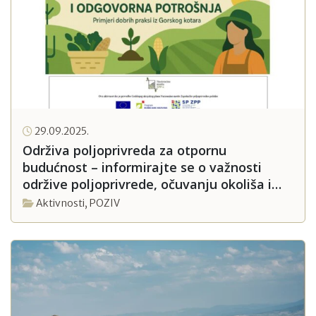
29.09.2025.
Održiva poljoprivreda za otpornu
budućnost – informirajte se o važnosti
održive poljoprivrede, očuvanju okoliša i
bioraznolikosti te jačanju otpornosti
Aktivnosti
,
POZIV
prehrambenog sustava EU