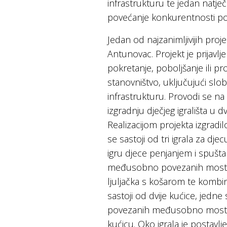
infrastrukturu te jedan natječ
povećanje konkurentnosti po
Jedan od najzanimljivijih proj
Antunovac. Projekt je prijavlj
pokretanje, poboljšanje ili pr
stanovništvo, uključujući slo
infrastrukturu. Provodi se 
izgradnju dječjeg igrališta u 
Realizacijom projekta izgradil
se sastoji od tri igrala za dj
igru djece penjanjem i spušta
međusobno povezanih mostom
ljuljačka s košarom te kombin
sastoji od dvije kućice, jed
povezanih međusobno mostom,
kućicu. Oko igrala je postav