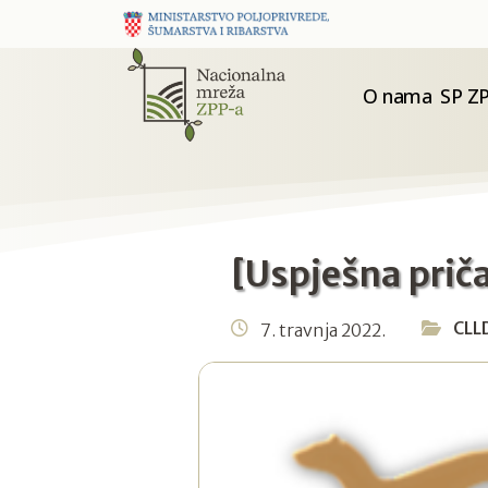
O nama
SP ZP
[Uspješna prič
CLL
7. travnja 2022.