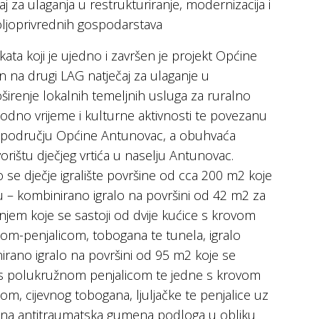
aj za ulaganja u restrukturiranje, modernizacija i
ljoprivrednih gospodarstava
ekata koji je ujedno i završen je projekt Općine
en na drugi LAG natječaj za ulaganje u
oširenje lokalnih temeljnih usluga za ruralno
bodno vrijeme i kulturne aktivnosti te povezanu
na području Općine Antunovac, a obuhvaća
dvorištu dječjeg vrtića u naselju Antunovac.
o se dječje igralište površine od cca 200 m2 koje
ecu – kombinirano igralo na površini od 42 m2 za
njem koje se sastoji od dvije kućice s krovom
-penjalicom, tobogana te tunela, igralo
irano igralo na površini od 95 m2 koje se
ne s polukružnom penjalicom te jedne s krovom
 cijevnog tobogana, ljuljačke te penjalice uz
ljena antitraumatska gumena podloga u obliku