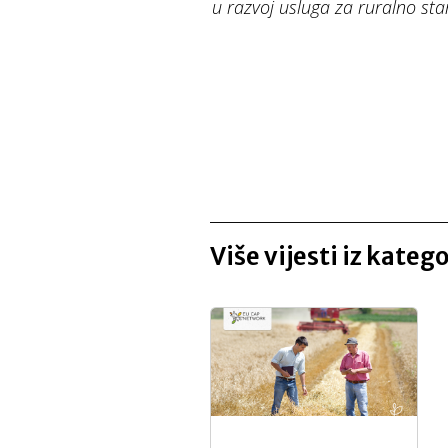
u razvoj usluga za ruralno st
Više vijesti iz kateg