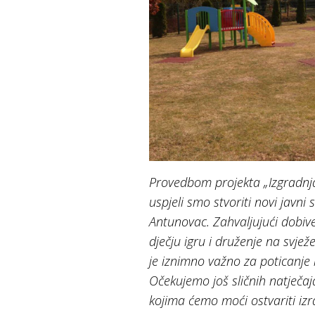
Provedbom projekta „Izgradnja 
uspjeli smo stvoriti novi javni
Antunovac. Zahvaljujući dobiv
dječju igru i druženje na svje
je iznimno važno za poticanje k
Očekujemo još sličnih natječaj
kojima ćemo moći ostvariti izr