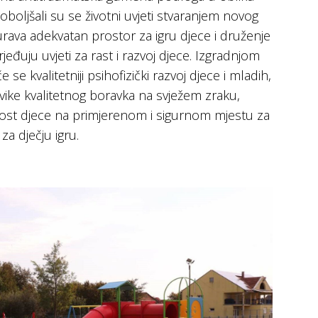
oljšali su se životni uvjeti stvaranjem novog
urava adekvatan prostor za igru djece i druženje
đuju uvjeti za rast i razvoj djece. Izgradnjom
e se kvalitetniji psihofizički razvoj djece i mladih,
vike kvalitetnog boravka na svježem zraku,
nost djece na primjerenom i sigurnom mjestu za
za dječju igru.