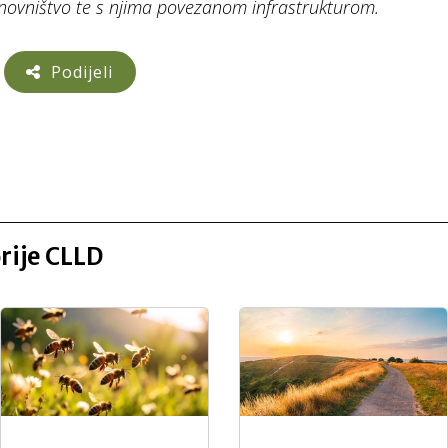
anovništvo te s njima povezanom infrastrukturom.
Podijeli
orije CLLD