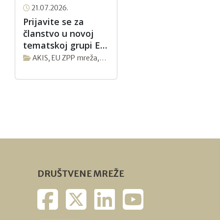
21.07.2026.
Prijavite se za
članstvo u novoj
tematskoj grupi EU
ZPP Mreže
AKIS
,
EU ZPP mreža
,
“Proteinski usjevi –
Novosti
povećanje
proizvodnje” do 9.
kolovoza 2026.
DRUŠTVENE MREŽE