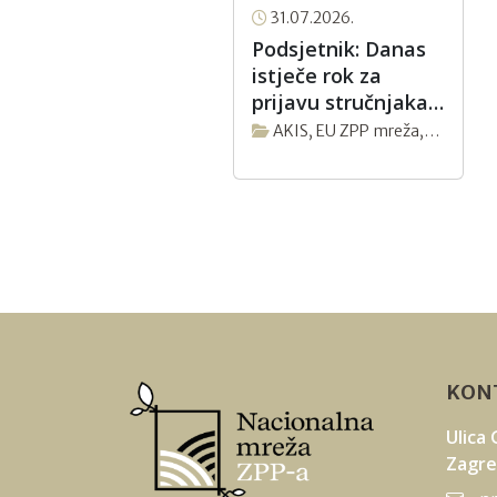
31.07.2026.
Podsjetnik: Danas
istječe rok za
prijavu stručnjaka
u tri nove fokus
AKIS
,
EU ZPP mreža
,
grupe EU ZPP
Novosti
Mreže
KONT
Ulica
Zagr