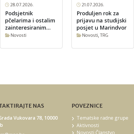
28.07.2026.
21.07.2026.
Podsjetnik
Produljen rok za
pčelarima i ostalim
prijavu na studijski
zainteresiranim
posjet u Marindvor
korisnicima o
Novosti
Novosti
,
TRG
rokovima za
podnošenje
Zahtjeva za isplatu
u sektoru
pčelarstva za
intervencijsku
godinu 2026.
AKTIRAJTE NAS
POVEZNICE
 Grada Vukovara 78, 10000
Tematske radne grupe
eb
Aktivnosti
Novosti Članstvo