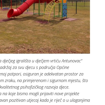
dječjeg igrališta u dječjem vrtiću Antunovac“
 sadržaj za svu djecu s područja Općine
enoj potpori, osiguran je adekvatan prostor za
žem zraku, na primjerenom i sigurnom mjestu, što
valitetnog psihofizičkog razvoja djece.
a na koje bismo mogli prijaviti nove projekte
avan pozitivan utjecaj kada je riječ o u ulaganjima