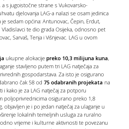
 a s jugoistočne strane s Vukovarsko-
vatu djelovanja LAG-a nalazi se osam jedinica
 je sedam općina: Antunovac, Čepin, Erdut,
 Vladislavci te dio grada Osijeka, odnosno pet
ovac, Sarvaš, Tenja i Višnjevac. LAG u ovom
ja
ukupne alokacije
preko 10,3 milijuna kuna
,
laganje stavljeno putem tri LAG natječaja za
rivrednih gospodarstava. Za isto je osigurano
 odabrano čak 58 od
75 odabranih projekata
na
uti i kako je za LAG natječaj za potporu
m poljoprivrednicima osigurano preko 1,8
 objavljen je i po jedan natječaj za ulaganje u
oširenje lokalnih temeljnih usluga za ruralno
bodno vrijeme i kulturne aktivnosti te povezanu