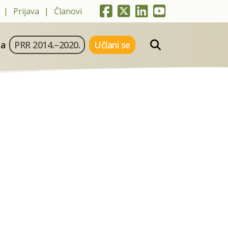
Prijava
Članovi
ja
PRR 2014.–2020.
Učlani se