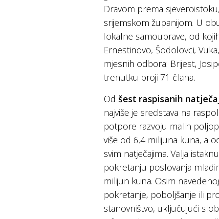
Dravom prema sjeveroistoku,
srijemskom županijom. U obuh
lokalne samouprave, od kojih
Ernestinovo, Šodolovci, Vuka,
mjesnih odbora: Brijest, Josip
trenutku broji 71 člana.
Od
šest raspisanih natječa
najviše je sredstava na raspo
potpore razvoju malih poljop
više od 6,4 milijuna kuna, a
svim natječajima. Valja istakn
pokretanju poslovanja mladi
milijun kuna. Osim navedenog,
pokretanje, poboljšanje ili pr
stanovništvo, uključujući slo