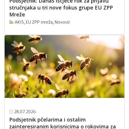
Podsjetnik: Danas istječe rok za prijavu
stručnjaka u tri nove fokus grupe EU ZPP
Mreže
AKIS
,
EU ZPP mreža
,
Novosti
28.07.2026.
Podsjetnik pčelarima i ostalim
zainteresiranim korisnicima o rokovima za