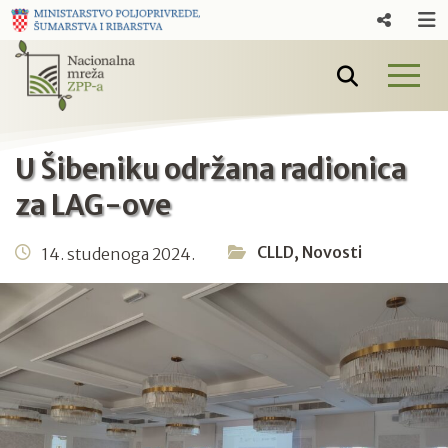
U Šibeniku održana radionica
za LAG-ove
CLLD
,
Novosti
14. studenoga 2024.