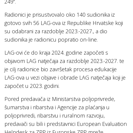
249“.
Radionici je prisustvovalo oko 140 sudionika iz
gotovo svih 56 LAG-ova iz Republike Hrvatske koji
su odabrani za razdoblje 2023.-2027., a dio
sudionika je radionicu popratio on-line.
LAG-ovi će do kraja 2024. godine započeti s
objavom LAG natječaja za razdoblje 2023.-2027. te
je cilj radionice bio završetak procesa edukacije
LAG-ova u vezi objave i obrade LAG natječaja koji je
započet u 2023. godini.
Pored predavača iz Ministarstva poljoprivrede,
šumarstva i ribarstva i Agencije za plaćanja u
poljoprivredi, ribarstvu i ruralnom razvoju,
predavači su bili i predstavnici European Evaluation
Helpdesk za ZPP iz Europske ZPP mreže.