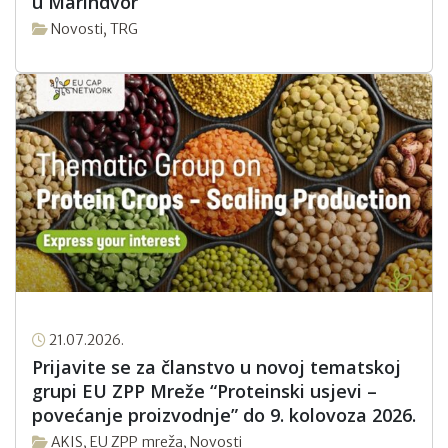
u Marindvor
Novosti
,
TRG
21.07.2026.
Prijavite se za članstvo u novoj tematskoj
grupi EU ZPP Mreže “Proteinski usjevi –
povećanje proizvodnje” do 9. kolovoza 2026.
AKIS
,
EU ZPP mreža
,
Novosti