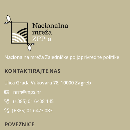
Nacionalna mreža Zajedničke poljoprivredne politike
KONTAKTIRAJTE NAS
Ulica Grada Vukovara 78, 10000 Zagreb
nrm@mps.hr
(+385) 01 6408 145
(+385) 01 6473 083
POVEZNICE