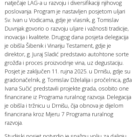
natječaje LAG-a u razvoju i diversifikaciji njihovog
poslovanja. Program je nastavljen posjetom uljari
Sv. Ivan u Vodicama, gdje je vlasnik, g. Tomislav
Duvnjak govorio o razvoju uljare i važnosti tradicije,
inovacija i kvalitete. Drugog dana posjeta delegacija
je obišla Šibenik i Vinariju Testament, gdje je
direktor, g. Juraj Sladić predstavio autohtone sorte
grožđa i proces proizvodnje vina, uz degustaciju.
Posjet je zaključen 11. rujna 2025. u Drnišu, gdje su
gradonačelnik, g. Tomislav Dželalija i pročelnica, gđa
Ivana Sučić predstavili projekte grada, osobito one
financirane iz Programa ruralnog razvoja. Delegacija
je obišla i tržnicu u Drnišu, čija obnova je dijelom
financirana kroz Mjeru 7 Programa ruralnog
razvoja.
Studijski posjet potvrdio je snažnu volju za daljnju