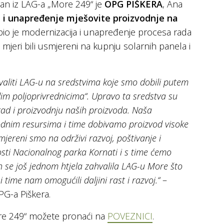
ran iz LAG-a „More 249“ je
OPG PIŠKERA
, Ana
 i unapređenje mješovite proizvodnje na
ve bio je modernizacija i unapređenje procesa rada
j mjeri bili usmjereni na kupnju solarnih panela i
valiti LAG-u na sredstvima koje smo dobili putem
dim poljoprivrednicima“. Upravo ta sredstva su
rad i proizvodnju naših proizvoda. Naša
rodnim resursima i time dobivamo proizvod visoke
mjereni smo na održivi razvoj, poštivanje i
nosti Nacionalnog parka Kornati i s time ćemo
h se još jednom htjela zahvalila LAG-u More što
i time nam omogućili daljini rast i razvoj.“
–
OPG-a Piškera.
ore 249“ možete pronaći na
POVEZNICI
.