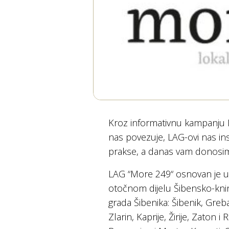
Kroz informativnu kampanju
nas povezuje, LAG-ovi nas in
prakse, a danas vam donosi
LAG “More 249“ osnovan je u 
otočnom dijelu Šibensko-knin
grada Šibenika: Šibenik, Greba
Zlarin, Kaprije, Žirije, Zaton i