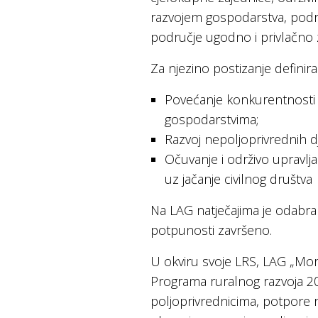
razvojem gospodarstva, podr
područje ugodno i privlačno z
Za njezino postizanje definiran
Povećanje konkurentnosti i
gospodarstvima;
Razvoj nepoljoprivrednih d
Očuvanje i održivo upravl
uz jačanje civilnog društva
Na LAG natječajima je odabra
potpunosti završeno.
U okviru svoje LRS, LAG „Mor
Programa ruralnog razvoja 20
poljoprivrednicima, potpore 