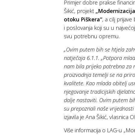
Primjer dobre prakse financi
Šikić, projekt
„Modernizacija
otoku Piškera“
, a cilj prija
i poslovanja koji su u najvećo
svu potrebnu opremu.
„Ovim putem bih se htjela zah
natječaja 6.1.1. „Potpora mla
nam bila prijeko potrebna za 
proizvodnja temelji se na pri
kvalitete. Kao mlada obitelj us
njegovanje tradicijskih djelat
dalje nastaviti. Ovim putem bi
su prepoznali naše vrijednosti 
izjavila je Ana Šikić, vlasnica 
Više informacija o LAG-u „M