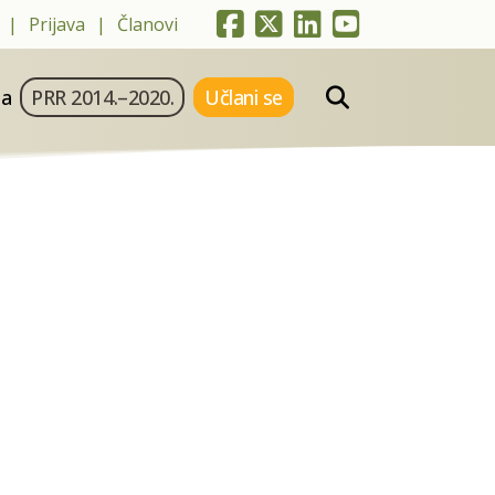
Prijava
Članovi
ja
PRR 2014.–2020.
Učlani se