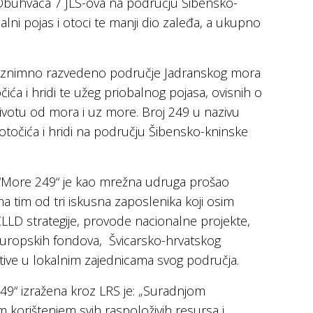
 Obuhvaća 7 JLS-ova na području Šibensko-
alni pojas i otoci te manji dio zaleđa, a ukupno
a iznimno razvedeno područje Jadranskog mora
ća i hridi te užeg priobalnog pojasa, ovisnih o
votu od mora i uz more. Broj 249 u nazivu
otočića i hridi na području Šibensko-kninske
“More 249“ je kao mrežna udruga prošao
ma tim od tri iskusna zaposlenika koji osim
LD strategije, provode nacionalne projekte,
 europskih fondova, Švicarsko-hrvatskog
jative u lokalnim zajednicama svog područja.
249“ izražena kroz LRS je: „Suradnjom
m korištenjem svih raspoloživih resursa i