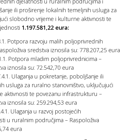
rednih djelatnosti u ruralnim područjima i
anje ili proširenje lokalnih temeljnih usluga za
jući slobodno vrijeme i kulturne aktivnosti te
ijednosti
1.197.581,22 eura:
3.1. Potpora razvoju malih poljoprivrednih
spoloživa sredstva iznosila su: 778.207,25 eura
1.1. Potpora mladim poljoprivrednicima –
a iznosila su: 72.542,70 eura
.4.1. Ulaganja u pokretanje, poboljšanje ili
ih usluga za ruralno stanovništvo, uključujući
e aktivnosti te povezanu infrastrukturu –
a iznosila su: 259.294,53 eura
4.1. Ulaganja u razvoj postojećih
sti u ruralnim područjima – Raspoloživa
6,74 eura