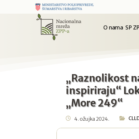
O nama
SP ZP
„Raznolikost n
inspiriraju“ Lo
„More 249“
CLL
4. ožujka 2024.