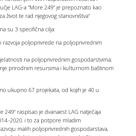
učje LAG-a “More 249“ je prepoznato kao
a život te rad njegovog stanovništva“
a su 3 specifična cilja:
 razvoja poljoprivrede na poljoprivrednim
jelatnosti na poljoprivrednim gospodarstvima;
janje prirodnim resursima i kulturnom baštinom
no ukupno 67 projekata, od kojih je 40 u
e 249“ raspisao je dvanaest LAG natječaja
14.-2020. i to za potpore mladim
razvoju malih poljoprivrednih gospodarstava,