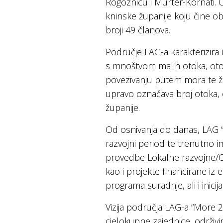
Rogoznicu i Murter-Kornati.
kninske županije koju čine ob
broji 49 članova.
Područje LAG-a karakterizir
s mnoštvom malih otoka, otoči
povezivanju putem mora te ži
upravo označava broj otoka, 
županije.
Od osnivanja do danas, LAG 
razvojni period te trenutno i
provedbe Lokalne razvojne/CL
kao i projekte financirane iz
programa suradnje, ali i inici
Vizija područja LAG-a “More 
cjelokupne zajednice, održivi