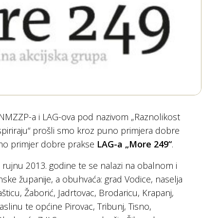
 NMZZP-a i LAG-ova pod nazivom „Raznolikost
spiriraju“ prošli smo kroz puno primjera dobre
mo primjer dobre prakse
LAG-a „More 249“
.
rujnu 2013. godine te se nalazi na obalnom i
ske županije, a obuhvaća: grad Vodice, naselja
šticu, Žaborić, Jadrtovac, Brodaricu, Krapanj,
 Raslinu te općine Pirovac, Tribunj, Tisno,