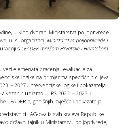
dine, u Kino dvorani Ministarstva poljoprivrede
ove, u suorganizaciji
Ministarstva poljoprivrede i
uradnji s
LEADER mrežom Hrvatske i Hrvatskom
 u vezi elemenata praćenja i evaluacije za
vencijske logike na primjerima specifičnih ciljeva
3. – 2027., intervencijske logike i pokazatelja
a vezanih uz izradu LRS 2023. – 2027. i
 LEADER-a, godišnjih izvješća i pokazatelja.
predstavnici LAG-ova iz svih krajeva Republike
vio državni tajnik u Ministarstvu poljoprivrede,