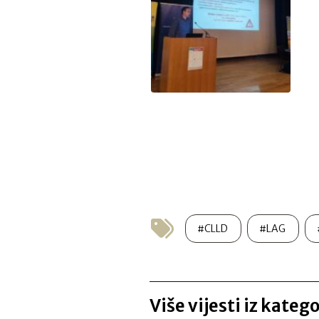
#CLLD
#LAG
Više vijesti iz kateg