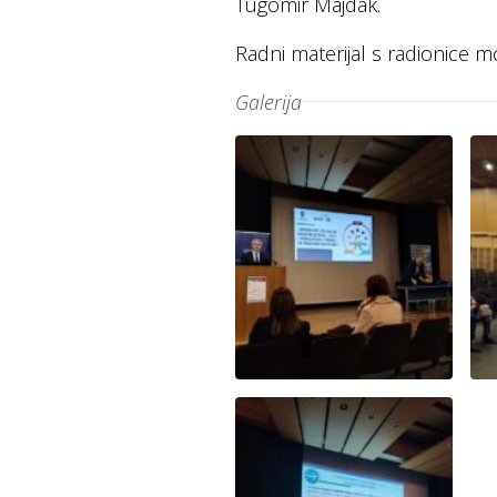
Tugomir Majdak.
Radni materijal s radionice 
Galerija