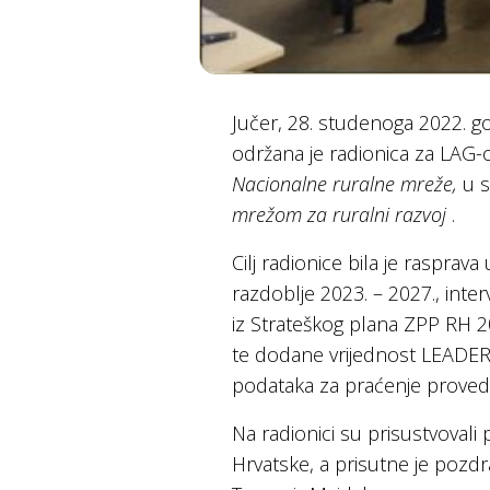
Jučer, 28. studenoga 2022. go
održana je radionica za LAG-
Nacionalne ruralne mreže,
u s
mrežom za ruralni razvoj
.
Cilj radionice bila je rasprava
razdoblje 2023. – 2027., inter
iz Strateškog plana ZPP RH 202
te dodane vrijednost LEADER-
podataka za praćenje provedbe
Na radionici su prisustvovali 
Hrvatske, a prisutne je pozdra