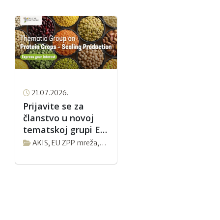
21.07.2026.
Prijavite se za
članstvo u novoj
tematskoj grupi EU
ZPP Mreže
AKIS
,
EU ZPP mreža
,
“Proteinski usjevi –
Novosti
povećanje
proizvodnje” do 9.
kolovoza 2026.