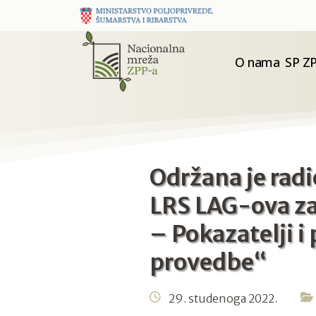
O nama
SP ZP
Održana je rad
LRS LAG-ova za
– Pokazatelji i
provedbe“
29. studenoga 2022.