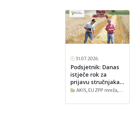
31.07.2026.
Podsjetnik: Danas
istječe rok za
prijavu stručnjaka
u tri nove fokus
AKIS
,
EU ZPP mreža
,
grupe EU ZPP
Novosti
Mreže