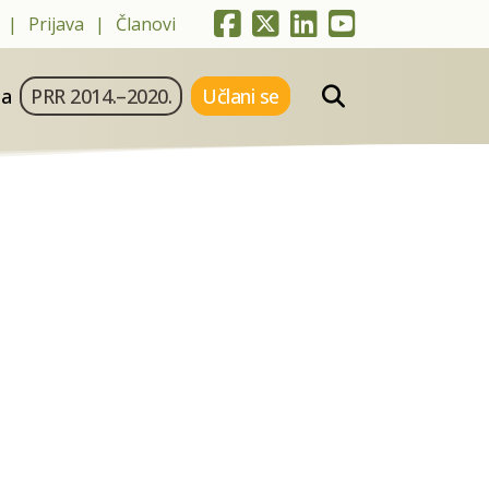
Prijava
Članovi
ja
PRR 2014.–2020.
Učlani se