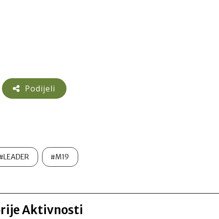
Podijeli
#LEADER
#M19
orije Aktivnosti