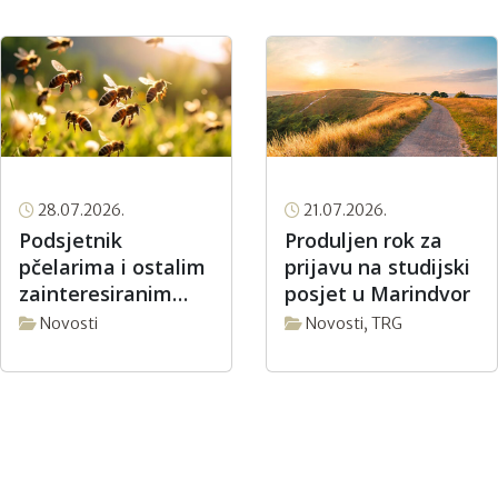
28.07.2026.
21.07.2026.
Podsjetnik
Produljen rok za
pčelarima i ostalim
prijavu na studijski
zainteresiranim
posjet u Marindvor
korisnicima o
Novosti
Novosti
,
TRG
rokovima za
podnošenje
Zahtjeva za isplatu
u sektoru
pčelarstva za
intervencijsku