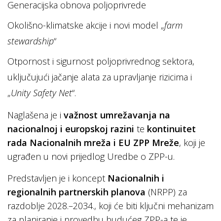
Generacijska obnova poljoprivrede
Okolišno-klimatske akcije i novi model „
farm
stewardship
“
Otpornost i sigurnost poljoprivrednog sektora,
uključujući jačanje alata za upravljanje rizicima i
„
Unity Safety Net
“.
Naglašena je i
važnost umrežavanja na
nacionalnoj i europskoj razini
te
kontinuitet
rada Nacionalnih mreža i EU ZPP Mreže
, koji je
ugrađen u novi prijedlog Uredbe o ZPP-u.
Predstavljen je i koncept
Nacionalnih i
regionalnih partnerskih planova
(NRPP) za
razdoblje 2028.–2034., koji će biti ključni mehanizam
za planiranje i provedbu budućeg ZPP-a te je