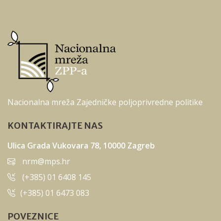
Nacionalna mreža Zajedničke poljoprivredne politike
KONTAKTIRAJTE NAS
Ulica Grada Vukovara 78, 10000 Zagreb
nrm@mps.hr
(+385) 01 6408 145
(+385) 01 6473 083
POVEZNICE