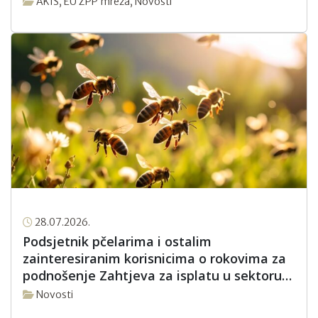
AKIS
,
EU ZPP mreža
,
Novosti
28.07.2026.
Podsjetnik pčelarima i ostalim
zainteresiranim korisnicima o rokovima za
podnošenje Zahtjeva za isplatu u sektoru
pčelarstva za intervencijsku godinu 2026.
Novosti