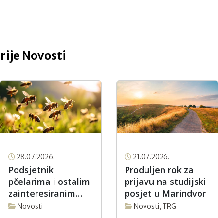
orije Novosti
28.07.2026.
21.07.2026.
Podsjetnik
Produljen rok za
pčelarima i ostalim
prijavu na studijski
zainteresiranim
posjet u Marindvor
korisnicima o
Novosti
Novosti
,
TRG
rokovima za