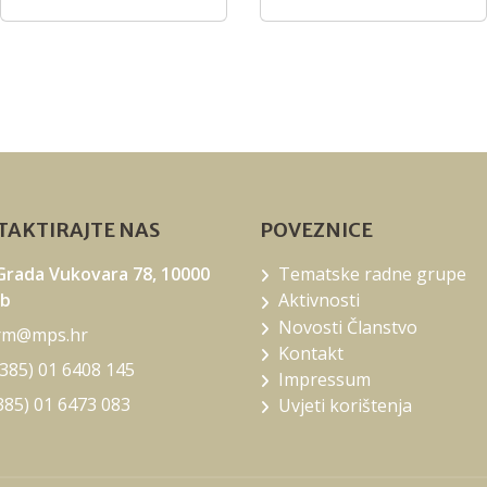
podnošenje
Zahtjeva za isplatu
u sektoru
pčelarstva za
intervencijsku
godinu 2026.
AKTIRAJTE NAS
POVEZNICE
 Grada Vukovara 78, 10000
Tematske radne grupe
eb
Aktivnosti
Novosti Članstvo
rm@mps.hr
Kontakt
385) 01 6408 145
Impressum
385) 01 6473 083
Uvjeti korištenja