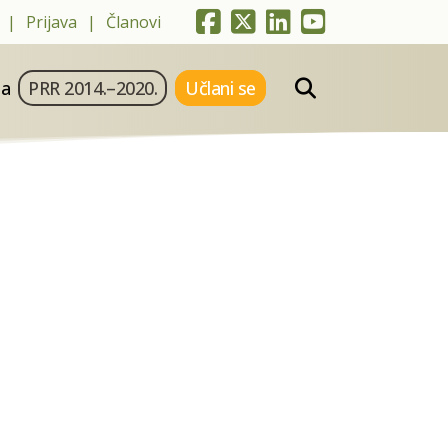
Prijava
Članovi
ja
PRR 2014.–2020.
Učlani se