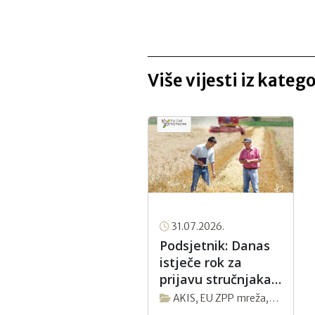
Više vijesti iz kateg
31.07.2026.
Podsjetnik: Danas
istječe rok za
prijavu stručnjaka
u tri nove fokus
AKIS
,
EU ZPP mreža
,
grupe EU ZPP
Novosti