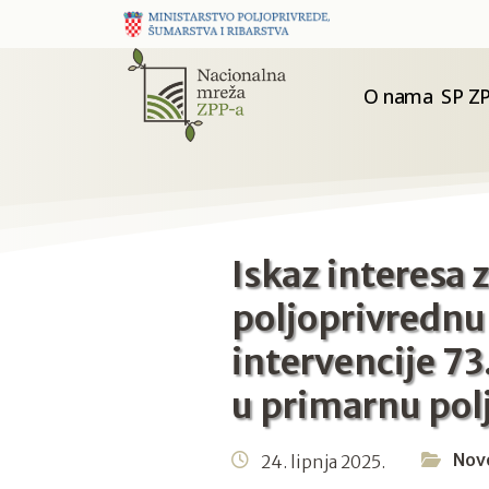
O nama
SP ZP
Iskaz interesa 
poljoprivrednu
intervencije 73
u primarnu pol
Nov
24. lipnja 2025.