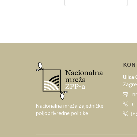
Mreže
KONT
Ulica
Zagr
n
(+
Nacionalna mreža Zajedničke
poljoprivredne politike
(+