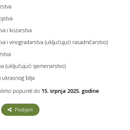
rstva
ojstva
va i kozarstva
va i vinogradarstva (uključujući rasadničarstvo)
rstva
va (uključujući sjemenarstvo)
i ukrasnog bilja
olimo popuniti do
15. srpnja 2025. godine
.
Podijeli