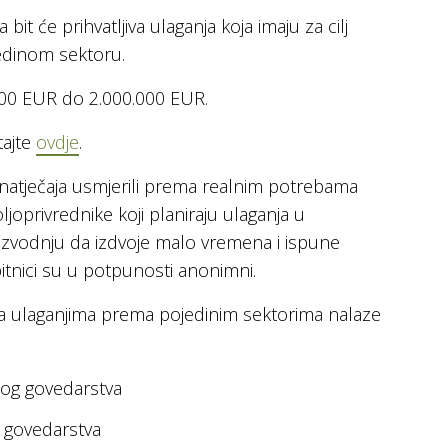
it će prihvatljiva ulaganja koja imaju za cilj
edinom sektoru.
000 EUR do 2.000.000 EUR.
tajte
ovdje
.
 natječaja usmjerili prema realnim potrebama
joprivrednike koji planiraju ulaganja u
izvodnju da izdvoje malo vremena i ispune
pitnici su u potpunosti anonimni.
za ulaganjima prema pojedinim sektorima nalaze
nog govedarstva
 govedarstva