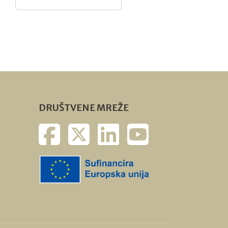
povećanje
proizvodnje” do 9.
kolovoza 2026.
DRUŠTVENE MREŽE