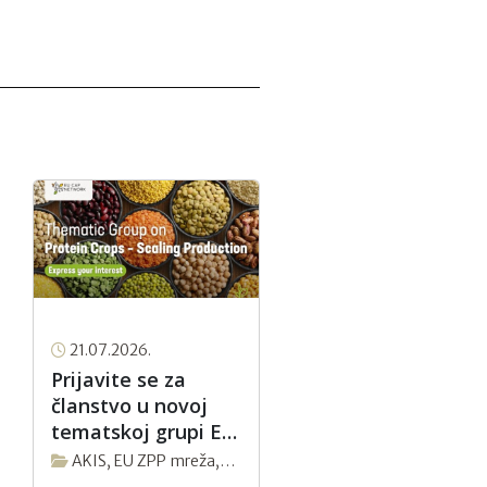
21.07.2026.
Prijavite se za
članstvo u novoj
tematskoj grupi EU
ZPP Mreže
AKIS
,
EU ZPP mreža
,
“Proteinski usjevi –
Novosti