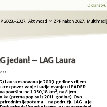
O članstvu
P 2023.–2027.
Aktivnosti
ZPP nakon 2027.
Multimedi
AG jedan! – LAG Laura
osti
G) Laura osnovana je 2009. godine s ciljem
a kroz povezivanje i sudjelovanje u LEADER
a površinu od 1.050,18 km², na čijem
nika (prema popisu iz 2011. godine). Ovo
 prirodnim ljepotama – na području LAG-a je
 Park prirode Vransko jezero, a u neposrednoj