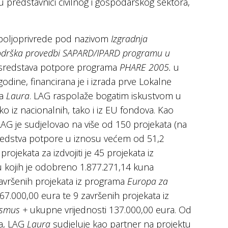
 predstavnici civilnog i gospodarskog sektora,
 poljoprivrede pod nazivom
Izgradnja
i podrška provedbi SAPARD/IPARD programu u
 iz sredstava potpore programa
PHARE 2005.
u
odine, financirana je i izrada prve Lokalne
-a
Laura
. LAG raspolaže bogatim iskustvom u
ako iz nacionalnih, tako i iz EU fondova. Kao
, LAG je sudjelovao na više od 150 projekata (na
redstva potpore u iznosu većem od 51,2
rojekata za izdvojiti je 45 projekata iz
ju kojih je odobreno 1.877.271,14 kuna
avršenih projekata iz programa
Europa za
7.000,00 eura te 9 završenih projekata iz
smus +
ukupne vrijednosti 137.000,00 eura. Od
a, LAG
Laura
sudjeluje kao partner na projektu