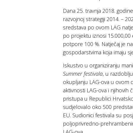
Dana 25. travnja 2018. godine
razvojnoj strategiji 2014. – 2
sredstava po ovom LAG natječ
po projektu iznosi 15.000,00
potpore 100 %. Natječaj je n
gospodarstvima koja imaju sj
Iskustvo u organiziranju mani
Summer festivala
, u razdoblj
okupljanju LAG-ova u ovom dije
aktivnosti LAG-ova i njihovih
pristupa u Republici Hrvatsko
sudjelovalo oko 500 predstavn
EU. Sudionici festivala su posj
poljoprivredno-prehrambenim 
LAG-ova.