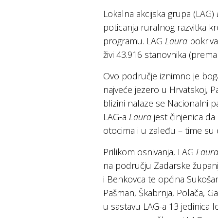
Lokalna akcijska grupa (LAG)
poticanja ruralnog razvitka k
programu. LAG
Laura
pokriva
živi 43.916 stanovnika (prema
Ovo područje iznimno je bog
najveće jezero u Hrvatskoj, 
blizini nalaze se Nacionalni 
LAG-a
Laura
jest činjenica da
otocima i u zaleđu – time su 
Prilikom osnivanja, LAG
Laur
na području Zadarske župani
i Benkovca te općina Sukošan, 
Pašman, Škabrnja, Polača, Gal
u sastavu LAG-a 13 jedinica 