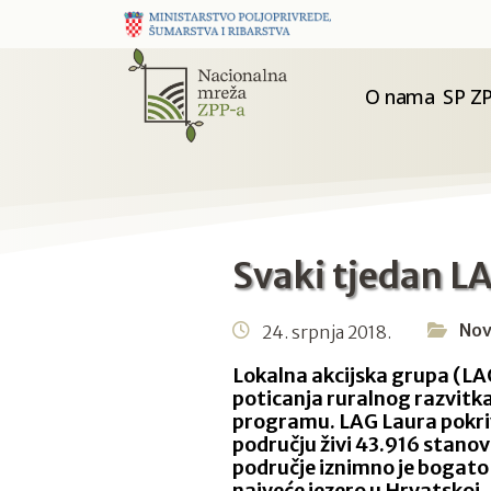
O nama
SP ZP
Svaki tjedan L
Nov
24. srpnja 2018.
Lokalna akcijska grupa (LA
poticanja ruralnog razvitk
programu. LAG Laura pokriv
području živi 43.916 stanov
područje iznimno je bogato
najveće jezero u Hrvatskoj,