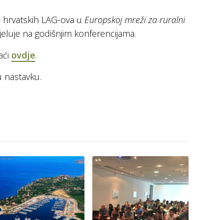
h hrvatskih LAG-ova u
Europskoj mreži za ruralni
jeluje na godišnjim konferencijama.
aći
ovdje
.
u nastavku.