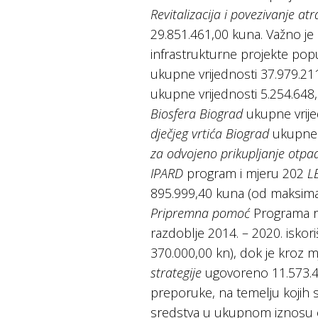
Revitalizacija i povezivanje at
29.851.461,00 kuna. Važno je
infrastrukturne projekte po
ukupne vrijednosti 37.979.21
ukupne vrijednosti 5.254.648
Biosfera Biograd
ukupne vrije
dječjeg vrtića Biograd
ukupne v
za odvojeno prikupljanje otpa
IPARD
program i mjeru 202
L
895.999,40 kuna (od maksimal
Pripremna pomoć
Programa ru
razdoblje 2014. – 2020. iskor
370.000,00 kn), dok je kroz m
strategije
ugovoreno 11.573.41
preporuke, na temelju kojih 
sredstva u ukupnom iznosu o