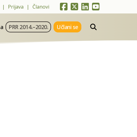
Prijava
Članovi
ja
PRR 2014.–2020.
Učlani se