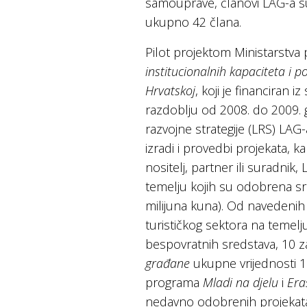
samouprave, članovi LAG-a su
ukupno 42 člana.
Pilot projektom Ministarstva
institucionalnih kapaciteta 
Hrvatskoj
, koji je financiran
razdoblju od 2008. do 2009. g
razvojne strategije (LRS) LAG
izradi i provedbi projekata, k
nositelj, partner ili suradnik
temelju kojih su odobrena s
milijuna kuna). Od navedenih p
turističkog sektora na temel
bespovratnih sredstava, 10 z
građane
ukupne vrijednosti 16
programa
Mladi na djelu
i
Era
nedavno odobrenih projekat