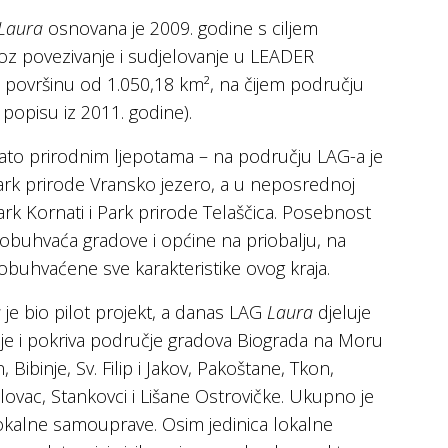
Laura
osnovana je 2009. godine s ciljem
roz povezivanje i sudjelovanje u LEADER
 površinu od 1.050,18 km², na čijem području
 popisu iz 2011. godine).
ato prirodnim ljepotama – na području LAG-a je
Park prirode Vransko jezero, a u neposrednoj
park Kornati i Park prirode Telaščica. Posebnost
 obuhvaća gradove i općine na priobalju, na
obuhvaćene sve karakteristike ovog kraja.
a
je bio pilot projekt, a danas LAG
Laura
djeluje
je i pokriva područje gradova Biograda na Moru
Bibinje, Sv. Filip i Jakov, Pakoštane, Tkon,
ovac, Stankovci i Lišane Ostrovičke. Ukupno je
lokalne samouprave. Osim jedinica lokalne