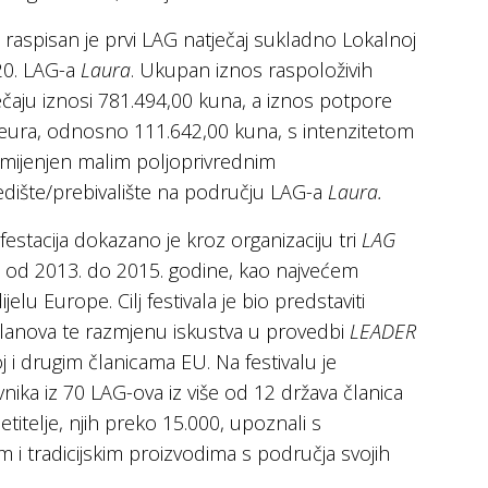
 raspisan je prvi LAG natječaj sukladno Lokalnoj
020. LAG-a
Laura
. Ukupan iznos raspoloživih
aju iznosi 781.494,00 kuna, a iznos potpore
 eura, odnosno 111.642,00 kuna, s intenzitetom
amijenjen malim poljoprivrednim
edište/prebivalište na području LAG-a
Laura.
festacija dokazano je kroz organizaciju tri
LAG
u od 2013. do 2015. godine, kao najvećem
lu Europe. Cilj festivala je bio predstaviti
 članova te razmjenu iskustva u provedbi
LEADER
j i drugim članicama EU. Na festivalu je
ika iz 70 LAG-ova iz više od 12 država članica
etitelje, njih preko 15.000, upoznali s
i tradicijskim proizvodima s područja svojih