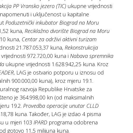
rakcija PP Vransko jezero (TIC)
ukupne vrijednosti
 napomenuti i uključenost u kapitalne
put
Poduzetnički inkubator Biograd na Moru
1,52 kuna,
Reciklažno dvorište Biograd na Moru
,10 kuna,
Centar za održivi aktivni turizam
dnosti 21.787.053,37 kuna,
Rekonstrukcija
rijednosti 972.720,00 kuna i
Nabava spremnika
da
ukupne vrijednosti 1.628.942,25 kuna. Kroz
EADER
, LAG je ostvario potporu u iznosu od
nih 900.000,00 kuna), kroz mjeru 19.1.
ralnog razvoja Republike Hrvatske za
išteno je 364.998,00 kn (od maksimalnih
jeru 19.2.
Provedba operacije unutar CLLD
8,78 kuna. Također, LAG je izdao 4 pisma
su u mjeri 103
IPARD
programa odobrena
d gotovo 11,5 milijuna kuna.