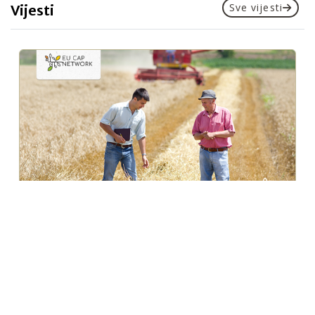
Sve vijesti
Vijesti
31.07.2026.
Podsjetnik: Danas istječe rok za prijavu
stručnjaka u tri nove fokus grupe EU ZPP
Mreže
AKIS
,
EU ZPP mreža
,
Novosti
Podsjećamo da je danas, 31. srpnja 2026. do 23:59 sat