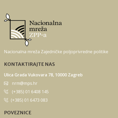
Nacionalna mreža Zajedničke poljoprivredne politike
KONTAKTIRAJTE NAS
Ulica Grada Vukovara 78, 10000 Zagreb
nrm@mps.hr
(+385) 01 6408 145
(+385) 01 6473 083
POVEZNICE