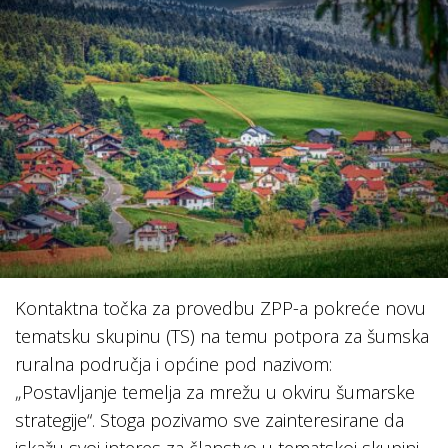
Kontaktna točka za provedbu ZPP-a pokreće novu
tematsku skupinu (TS) na temu potpora za šumska
ruralna područja i općine pod nazivom:
„Postavljanje temelja za mrežu u okviru šumarske
strategije“. Stoga pozivamo sve zainteresirane da
iskažu svoj interes za članstvo u tematskoj skupini,